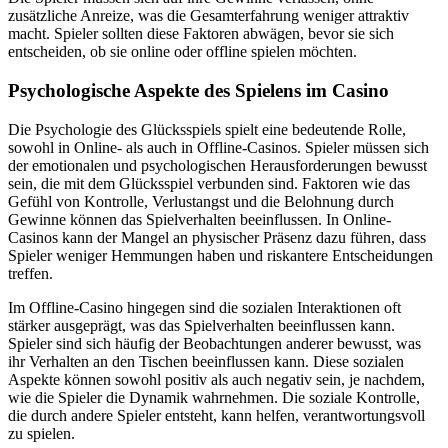
zusätzliche Anreize, was die Gesamterfahrung weniger attraktiv
macht. Spieler sollten diese Faktoren abwägen, bevor sie sich
entscheiden, ob sie online oder offline spielen möchten.
Psychologische Aspekte des Spielens im Casino
Die Psychologie des Glücksspiels spielt eine bedeutende Rolle,
sowohl in Online- als auch in Offline-Casinos. Spieler müssen sich
der emotionalen und psychologischen Herausforderungen bewusst
sein, die mit dem Glücksspiel verbunden sind. Faktoren wie das
Gefühl von Kontrolle, Verlustangst und die Belohnung durch
Gewinne können das Spielverhalten beeinflussen. In Online-
Casinos kann der Mangel an physischer Präsenz dazu führen, dass
Spieler weniger Hemmungen haben und riskantere Entscheidungen
treffen.
Im Offline-Casino hingegen sind die sozialen Interaktionen oft
stärker ausgeprägt, was das Spielverhalten beeinflussen kann.
Spieler sind sich häufig der Beobachtungen anderer bewusst, was
ihr Verhalten an den Tischen beeinflussen kann. Diese sozialen
Aspekte können sowohl positiv als auch negativ sein, je nachdem,
wie die Spieler die Dynamik wahrnehmen. Die soziale Kontrolle,
die durch andere Spieler entsteht, kann helfen, verantwortungsvoll
zu spielen.