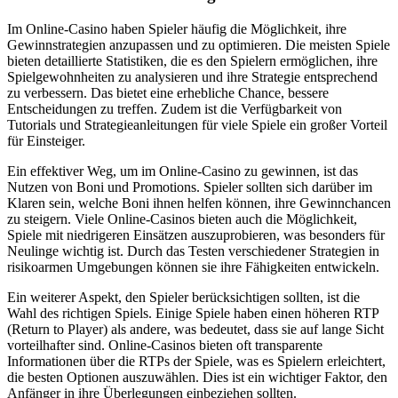
Im Online-Casino haben Spieler häufig die Möglichkeit, ihre
Gewinnstrategien anzupassen und zu optimieren. Die meisten Spiele
bieten detaillierte Statistiken, die es den Spielern ermöglichen, ihre
Spielgewohnheiten zu analysieren und ihre Strategie entsprechend
zu verbessern. Das bietet eine erhebliche Chance, bessere
Entscheidungen zu treffen. Zudem ist die Verfügbarkeit von
Tutorials und Strategieanleitungen für viele Spiele ein großer Vorteil
für Einsteiger.
Ein effektiver Weg, um im Online-Casino zu gewinnen, ist das
Nutzen von Boni und Promotions. Spieler sollten sich darüber im
Klaren sein, welche Boni ihnen helfen können, ihre Gewinnchancen
zu steigern. Viele Online-Casinos bieten auch die Möglichkeit,
Spiele mit niedrigeren Einsätzen auszuprobieren, was besonders für
Neulinge wichtig ist. Durch das Testen verschiedener Strategien in
risikoarmen Umgebungen können sie ihre Fähigkeiten entwickeln.
Ein weiterer Aspekt, den Spieler berücksichtigen sollten, ist die
Wahl des richtigen Spiels. Einige Spiele haben einen höheren RTP
(Return to Player) als andere, was bedeutet, dass sie auf lange Sicht
vorteilhafter sind. Online-Casinos bieten oft transparente
Informationen über die RTPs der Spiele, was es Spielern erleichtert,
die besten Optionen auszuwählen. Dies ist ein wichtiger Faktor, den
Anfänger in ihre Überlegungen einbeziehen sollten.