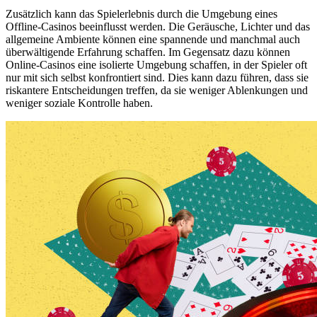
Zusätzlich kann das Spielerlebnis durch die Umgebung eines
Offline-Casinos beeinflusst werden. Die Geräusche, Lichter und das
allgemeine Ambiente können eine spannende und manchmal auch
überwältigende Erfahrung schaffen. Im Gegensatz dazu können
Online-Casinos eine isolierte Umgebung schaffen, in der Spieler oft
nur mit sich selbst konfrontiert sind. Dies kann dazu führen, dass sie
riskantere Entscheidungen treffen, da sie weniger Ablenkungen und
weniger soziale Kontrolle haben.