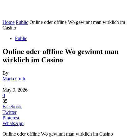
Home
Public
Online oder offline Wo gewinnt man wirklich im
Casino
Public
Online oder offline Wo gewinnt man
wirklich im Casino
By
Maria Guth
-
May 9, 2026
0
85
Facebook
Twitter
Pinterest
WhatsApp
Online oder offline Wo gewinnt man wirklich im Casino