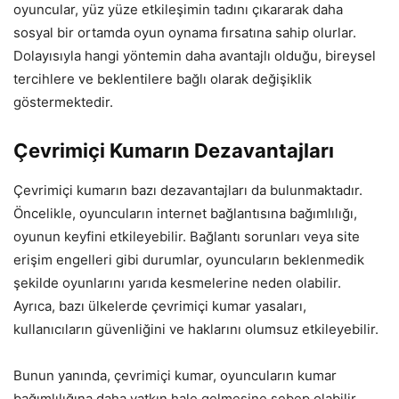
oyuncular, yüz yüze etkileşimin tadını çıkararak daha
sosyal bir ortamda oyun oynama fırsatına sahip olurlar.
Dolayısıyla hangi yöntemin daha avantajlı olduğu, bireysel
tercihlere ve beklentilere bağlı olarak değişiklik
göstermektedir.
Çevrimiçi Kumarın Dezavantajları
Çevrimiçi kumarın bazı dezavantajları da bulunmaktadır.
Öncelikle, oyuncuların internet bağlantısına bağımlılığı,
oyunun keyfini etkileyebilir. Bağlantı sorunları veya site
erişim engelleri gibi durumlar, oyuncuların beklenmedik
şekilde oyunlarını yarıda kesmelerine neden olabilir.
Ayrıca, bazı ülkelerde çevrimiçi kumar yasaları,
kullanıcıların güvenliğini ve haklarını olumsuz etkileyebilir.
Bunun yanında, çevrimiçi kumar, oyuncuların kumar
bağımlılığına daha yatkın hale gelmesine sebep olabilir.