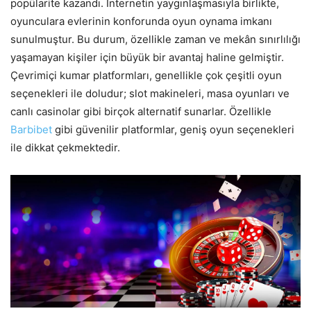
popülarite kazandı. İnternetin yaygınlaşmasıyla birlikte,
oyunculara evlerinin konforunda oyun oynama imkanı
sunulmuştur. Bu durum, özellikle zaman ve mekân sınırlılığı
yaşamayan kişiler için büyük bir avantaj haline gelmiştir.
Çevrimiçi kumar platformları, genellikle çok çeşitli oyun
seçenekleri ile doludur; slot makineleri, masa oyunları ve
canlı casinolar gibi birçok alternatif sunarlar. Özellikle
Barbibet
gibi güvenilir platformlar, geniş oyun seçenekleri
ile dikkat çekmektedir.