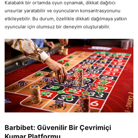
Kalabalık bir ortamda oyun oynamak, dikkat dağıtıcı
unsurlar yaratabilir ve oyuncuların konsantrasyonunu
etkileyebilir. Bu durum, özellikle dikkati dağılmaya yatkın
oyuncular için olumsuz bir deneyim oluşturabilir.
Barbibet: Güvenilir Bir Çevrimiçi
Kumar Platformu