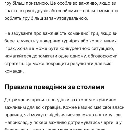
гру більш приємною. Це особливо важливо, якщо ви
граєте в групі друзів або знайомих – спільні моменти
роблять гру більш запам’ятовувальною.
Не забувайте про важливість командної гри, якщо ви
берете участь у покерних турнірах або колективних
іграх. Хоча це може бути конкурентною ситуацією,
намагайтеся допомагати одне одному, обговорюючи
стратегії. Це може покращити результати для всієї
команди.
Правила поведінки за столами
Дотримання правил поведінки за столом є критично
важливим для всіх гравців. Кожне казино має свої власні
правила, які можуть відрізнятися залежно від типу гри.
Наприклад, у покері важливо дотримуватись черги, а у
блекджеку – знати, коли можна ставити, а коли –