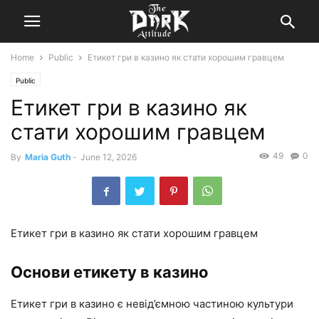
Home
Public
Етикет гри в казино як стати хорошим гравцем
Public
Етикет гри в казино як
стати хорошим гравцем
49
0
By
Maria Guth
-
June 12, 2026
Етикет гри в казино як стати хорошим гравцем
Основи етикету в казино
Етикет гри в казино є невід’ємною частиною культури