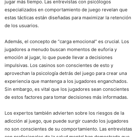
jugar más tiempo. Las entrevistas con psicólogos
especializados en comportamiento de juego revelan que
estas tácticas están diseñadas para maximizar la retención
de los usuarios.
Además, el concepto de “carga emocional” es crucial. Los
jugadores a menudo buscan momentos de euforia y
emoción al jugar, lo que puede llevar a decisiones
impulsivas. Los casinos son conscientes de esto y
aprovechan la psicología detrás del juego para crear una
experiencia que mantenga a los jugadores enganchados.
Sin embargo, es vital que los jugadores sean conscientes
de estos factores para tomar decisiones más informadas.
Los expertos también advierten sobre los riesgos de la
adicción al juego, que puede surgir cuando los jugadores
no son conscientes de su comportamiento. Las entrevistas
con profesionales de la salud mental han demostrado que