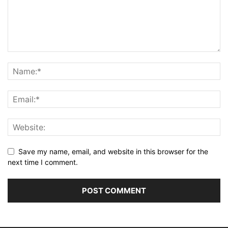
Save my name, email, and website in this browser for the
next time I comment.