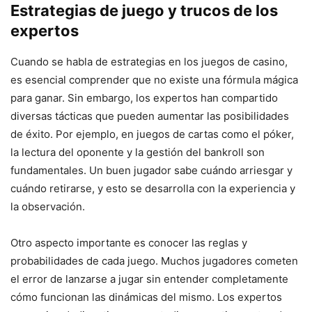
Estrategias de juego y trucos de los
expertos
Cuando se habla de estrategias en los juegos de casino,
es esencial comprender que no existe una fórmula mágica
para ganar. Sin embargo, los expertos han compartido
diversas tácticas que pueden aumentar las posibilidades
de éxito. Por ejemplo, en juegos de cartas como el póker,
la lectura del oponente y la gestión del bankroll son
fundamentales. Un buen jugador sabe cuándo arriesgar y
cuándo retirarse, y esto se desarrolla con la experiencia y
la observación.
Otro aspecto importante es conocer las reglas y
probabilidades de cada juego. Muchos jugadores cometen
el error de lanzarse a jugar sin entender completamente
cómo funcionan las dinámicas del mismo. Los expertos