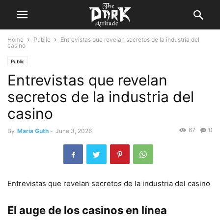
Home
Public
Entrevistas que revelan secretos de la industria del
casino
Public
Entrevistas que revelan
secretos de la industria del
casino
67
0
By
Maria Guth
-
June 3, 2026
Entrevistas que revelan secretos de la industria del casino
El auge de los casinos en línea