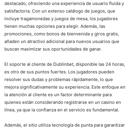
destacado, ofreciendo una experiencia de usuario fluida y
satisfactoria. Con un extenso catálogo de juegos, que
incluye tragamonedas y juegos de mesa, los jugadores
tienen muchas opciones para elegir. Además, las
promociones, como bonos de bienvenida y giros gratis,
añaden un atractivo adicional para nuevos usuarios que
buscan maximizar sus oportunidades de ganar.
El soporte al cliente de Dublinbet, disponible las 24 horas,
es otro de sus puntos fuertes. Los jugadores pueden
resolver sus dudas y problemas rápidamente, lo que
mejora significativamente su experiencia. Este enfoque en
la atención al cliente es un factor determinante para
quienes están considerando registrarse en un casino en
línea, ya que la confianza en el servicio es fundamental.
Además, el sitio utiliza tecnología de punta para garantizar